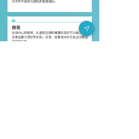
对方听不懂的沟通无非就是独白。
05
微笑
发自内心的微笑、礼貌的态度和尊重的言语可以极大地促
进彼此建立良好的关系。叹息、皱眉或对对方乱说话都是
不和的开始。
06
记笔记的习惯
不要相信你的头脑，相信你的双手和它们留下的痕迹。记
笔记的习惯将会改变你的生活
07
尊重合作者的意见，让我们合而为
一！！
我们充分尊重团队的意见和立场，互相帮助、互相妥协，
为同一目标而努力。
08
整理效率是最大的武器！彻底整理你的