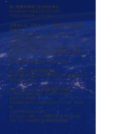
客户就像支撑我们生存的生命线。
我们倾听客户的善意之言并尽力而为。
不要忘记向顾客表达您的谢意。
公司与员工，公司与员工，是同舟共济的命运共
同体成员。
让共同的灵魂彼此满足，长久航行一帆风顺。
当公司的目标和员工的目标一致时
其推进效率提供了最大效率。
公司前进的方向是既实现公司利益又实现员工利益。
为了实现这一目标，公司和员工需要愿意妥协并互相
考虑。
我认为最重要的美德是你们对彼此的感觉。
企业发展了，就会对国家有用。
我们的目标是利用公司的利润来支持社会弱势群体并
帮助改善基础设施。
员工、员工、员工，都注定是同一条船。
让共同的灵魂彼此满足，长久航行一帆风顺。
这是关于互相尊重。
互相尊重的最好方式就是以尊重的方式交谈，表达善
意，
这是关于赞扬彼此的优点。
为了实现这一目标，员工需要愿意让步并互相体贴。
毕竟，我认为最重要的美德是彼此的感受。