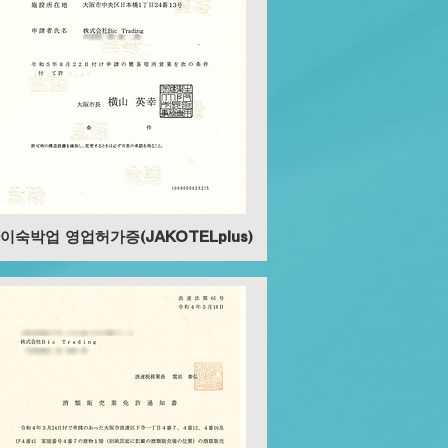
い。
이숙박업 영업허가증(JAKOTELplus)
タイトルを入力
自分のテキストに変更しましょう。
ここをクリックして開始してくださ
い。